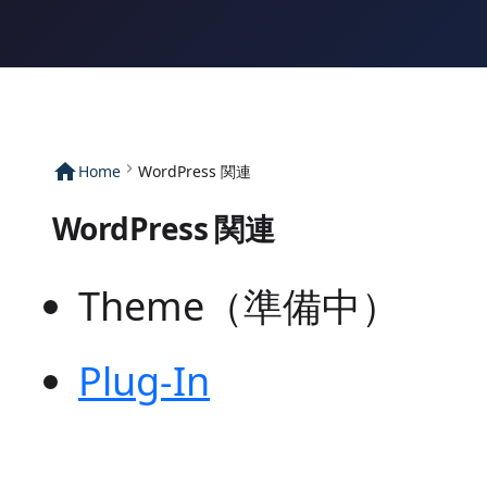
home
chevron_right
Home
WordPress 関連
WordPress 関連
Theme（準備中）
Plug-In